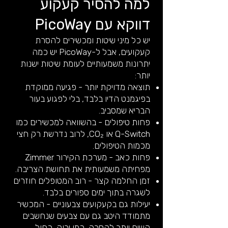
למה להסיר קעקוע
דווקא עם PicoWay
יש כל מיני שיטות ומכשירים להסרת
קעקועים, אבל ל-PicoWay יש כמה
יתרונות משמעותיים לעומת שיטות ישנות
יותר:
תוצאה מדויקת יותר - פגיעה ממוקדת
בפיגמנט הדיו בלבד, בלי לפגוע בעור
הבריא שמסביב.
פחות טיפולים - בהשוואה למכשירים כמו
Q-Switch או CO₂, לרוב נדרשת רק חצי
מכמות הטיפולים.
פחות כאב - מערכת הקירור Zimmer
מפחיתה משמעותית את תחושת הצריבה.
זמן החלמה קצר - רוב המטופלים חוזרים
לשגרה בתוך ימים ספורים בלבד.
יעילות גם בקעקועים צבעוניים - המכשיר
מתמודד היטב גם עם צבעים שנחשבים
קשים יותר להסרה, כמו ירוק, כחול