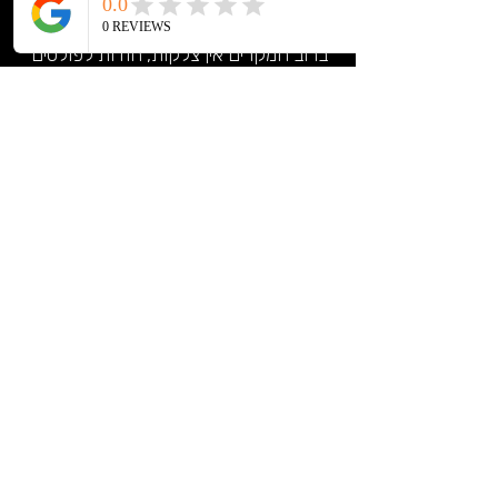
מה לגבי צלקות?
ברוב המקרים אין צלקות, הודות לפולסים
הקצרים והממוקדים שמונעים פגיעה
בעור הבריא.
מתי רואים תוצאה מלאה?
כבר אחרי הטיפול הראשון רואים דהייה,
והתוצאה המלאה מצטברת בהדרגה.
למי מתאים טיפול הסרת קעקועים?
הטיפול מתאים במיוחד למי שרוצה להסיר
קעקוע ישן או לא רלוונטי, למי שניסה
בעבר לייזר ישן ולא היה מרוצה
מהתוצאות, ולמי שמחפש פתרון בטוח,
מהיר ובעל מינימום כאב ומינימום טיפולים.
4MAN.